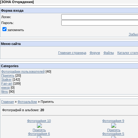
[
ЗОНА Отчуждения
]
Форма входа
Логин:
Пароль:
запомнить
Забыл
Меню сайта
Главная страница
Форум
Файлы
Каталог стат
Categories
Фотографии пользователей
[40]
Припять
[20]
Stalker
[142]
Fan-art
[189]
юмор
[0]
films
[90]
Главная
»
Фотоальбом
» Припять
Фотографий в альбоме
:
20
Фотография 10
Фотография 9
Припять
Припять
Фотография 6
Фотография 5