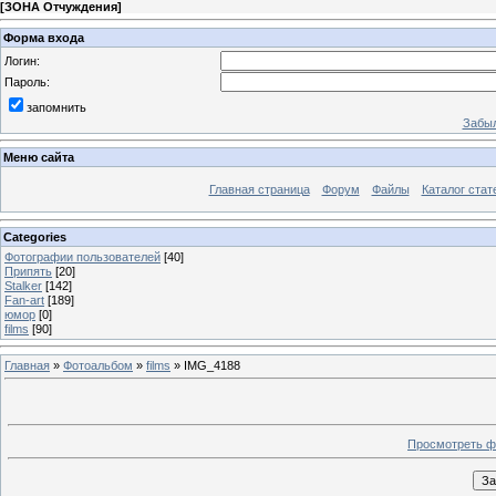
[
ЗОНА Отчуждения
]
Форма входа
Логин:
Пароль:
запомнить
Забыл
Меню сайта
Главная страница
Форум
Файлы
Каталог стат
Categories
Фотографии пользователей
[40]
Припять
[20]
Stalker
[142]
Fan-art
[189]
юмор
[0]
films
[90]
Главная
»
Фотоальбом
»
films
» IMG_4188
Просмотреть ф