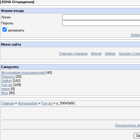
[
ЗОНА Отчуждения
]
Форма входа
Логин:
Пароль:
запомнить
Забыл
Меню сайта
Главная страница
Форум
Файлы
Каталог стат
Categories
Фотографии пользователей
[40]
Припять
[20]
Stalker
[142]
Fan-art
[189]
юмор
[0]
films
[90]
Главная
»
Фотоальбом
»
Fan-art
» y_59043d91
Просмотреть ф