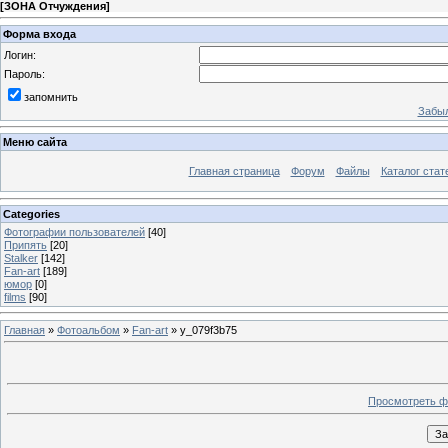
[
ЗОНА Отчуждения
]
Форма входа
Логин:
Пароль:
запомнить
Забыл
Меню сайта
Главная страница
Форум
Файлы
Каталог стат
Categories
Фотографии пользователей
[40]
Припять
[20]
Stalker
[142]
Fan-art
[189]
юмор
[0]
films
[90]
Главная
»
Фотоальбом
»
Fan-art
» y_079f3b75
Просмотреть ф