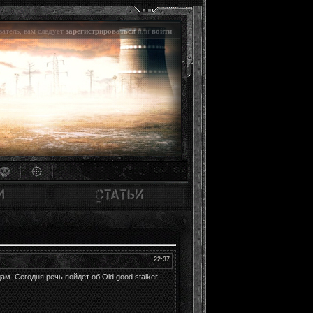
атель, вам следует
зарегистрироваться
или
войти
.
22:37
 Сегодня речь пойдет об Old good stalker