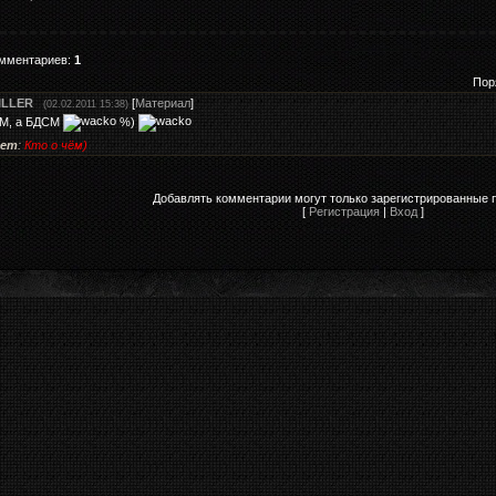
омментариев
:
1
Пор
ILLER
[
Материал
]
(02.02.2011 15:38)
M, а БДСМ
%)
ет
:
Кто о чём)
Добавлять комментарии могут только зарегистрированные 
[
Регистрация
|
Вход
]