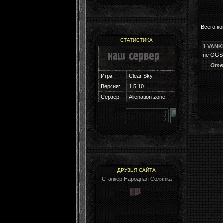
Всего к
СТАТИСТИКА
1
VANK
не OGS
Отв
Игра:
Clear Sky
Версия:
1.5.10
Cервер:
Alienation zone
ДРУЗЬЯ САЙТА
Сталкер Народная Солянка