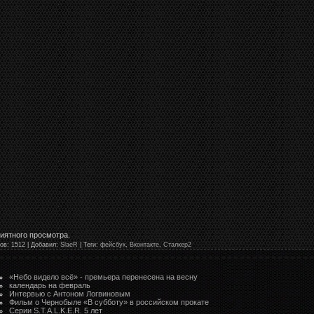
риятного просмотра.
ов
: 1512 |
Добавил
:
SlaeR
|
Теги
:
фейсбук
,
Вконтакте
,
Сталкер2
«Небо видело всё» - премьера перенесена на весну
календарь на февраль
Интервью с Антоном Логвиновым
Фильм о Чернобыле «В субботу» в российском прокате
Серии S.T.A.L.K.E.R. 5 лет