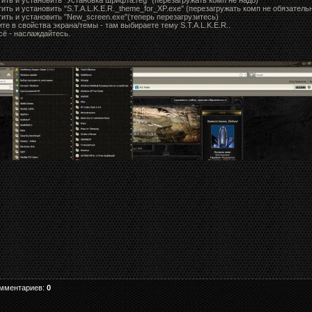
ить и установить "Установка шрифта.reg" (перезагружать комп не надо)
ить и установить "S.T.A.L.K.E.R._theme_for_XP.exe" (перезагружать комп не обязательн
тить и установить "New_screen.exe"(теперь перезагрузитесь)
те в свойства экрана/темы - там выбираете тему S.T.A.L.K.E.R..
сё - наслаждайтесь.
омментариев
:
0