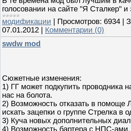
В те времена мод был лучшим в кач
голосовании на сайте "Я Сталкер" и 
модификации
|
Просмотров:
6934
|
З
07.01.2012
|
Комментарии (0)
swdw mod
Сюжетные изменения:
1) ГГ может подкупить проводника н
нас на болота.
2) Возможность отказать в помоще Л
искать зацепки о группе Стрелка в о
3) Куча новых дополнительных диал
4) Возможность бартера с НПС-ами.