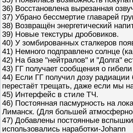
36) Восстановлена вырезанная озву
37) Убрано бессмертие главарей гр
38) Возвращён энергетический напит
39) Новые текстуры дробовиков.
40) У зомбированных сталкеров появ
41) Немного подправлено солнце (ка
42) На базе "нейтралов" и "Долга" ес
43) ГГ получает сообщения о гибел
44) Если ГГ получил дозу радиации 
перестаёт трещать, даже если мы на
45) Интерфейс в стиле ТЧ.
46) Постоянная пасмурность на лока
Лиманск. (Для большей атмосферно
47) Добавлены постоянные вспышки 
использовались наработки-Johann