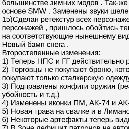
большинстве зимних модов . Так-же 
основе SMW . Заменены звуки шелес
15)Сделан ретекстур всех персонаже
персонажей , пришлось обойтись тек
на соответствующие нынешнему вид
Новый бамп снега .
Второстепенные изменения:
1) Теперь НПС и ГГ действительно 
2) Торговцы не покупают броню, кот
покупают только сталкерскую одежду 
3) Подправлены конфиги оружия (ре
убойность и т.д.)
4) Изменены иконки ПМ, AK-74 и AK
5) Новая трава на свалке и в Лиманс
6) Некоторые артефакты теперь видн
7) В Зоне дефицит патронов на авт