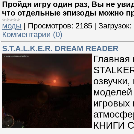
Пройдя игру один раз, Вы не увид
что отдельные эпизоды можно пр
моды
|
Просмотров:
2185
|
Загрузок:
Комментарии (0)
S.T.A.L.K.E.R. DREAM READER
Главная 
STALKER
озвучки,
моделей 
игровых 
атмосфе
КНИГИ СЕ