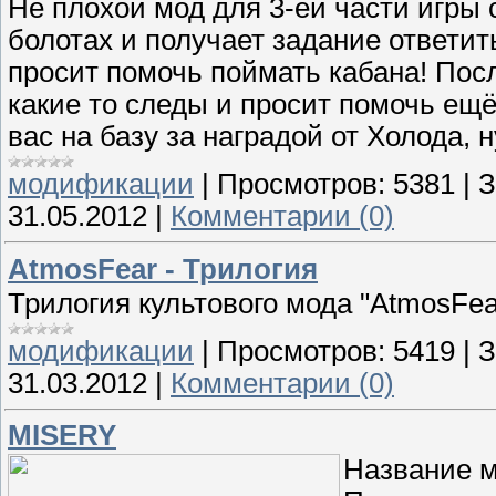
Не плохой мод для 3-ей части игры с
болотах и получает задание ответить
просит помочь поймать кабана! Посл
какие то следы и просит помочь ещ
вас на базу за наградой от Холода, 
модификации
|
Просмотров:
5381
|
З
31.05.2012
|
Комментарии (0)
AtmosFear - Трилогия
Трилогия культового мода "AtmosFea
модификации
|
Просмотров:
5419
|
З
31.03.2012
|
Комментарии (0)
MISERY
Название 