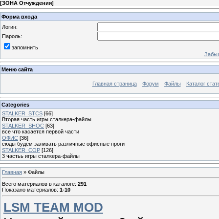
[
ЗОНА Отчуждения
]
Форма входа
Логин:
Пароль:
запомнить
Забыл
Меню сайта
Главная страница
Форум
Файлы
Каталог стат
Categories
STALKER_STCS
[66]
Вторая часть игры сталкера-файлы
STALKER_SHOC
[63]
все что касается первой части
ОФИС
[36]
сюды будем заливать различные офисные проги
STALKER_COP
[126]
3 частьь игры сталкера-файлы
Главная
»
Файлы
Всего материалов в каталоге
:
291
Показано материалов
:
1-10
LSM TEAM MOD