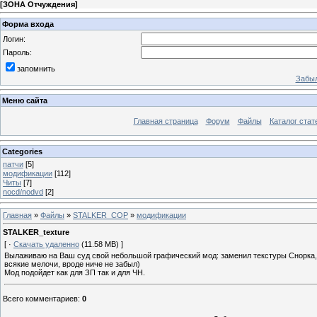
[
ЗОНА Отчуждения
]
Форма входа
Логин:
Пароль:
запомнить
Забыл
Меню сайта
Главная страница
Форум
Файлы
Каталог стат
Categories
патчи
[5]
модификации
[112]
Читы
[7]
nocd/nodvd
[2]
Главная
»
Файлы
»
STALKER_COP
»
модификации
STALKER_texture
[ ·
Скачать удаленно
(11.58 MB) ]
Вылаживаю на Ваш суд свой небольшой графический мод: заменил текстуры Снорка, С
всякие мелочи, вроде ниче не забыл)
Мод подойдет как для ЗП так и для ЧН.
Всего комментариев
:
0