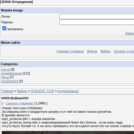
[
ЗОНА Отчуждения
]
Форма входа
Логин:
Пароль:
запомнить
Забыл
Меню сайта
Главная страница
Форум
Файлы
Каталог стат
Categories
патчи
[5]
модификации
[112]
Читы
[7]
nocd/nodvd
[2]
Главная
»
Файлы
»
STALKER_COP
»
модификации
###Отбойник###
[ ·
Скачать удаленно
(1,2Mb) ]
Новая текстура отбойника
За образец взял стандартную шкурку и от неё оставил только рукоятки.
В архиве имеется:
wpn_protecta.dds с альфа каналом
wpn_protecta_bump.dds и заархивированный бамп без блеска , если кому надо.
отсутствует bump# т.к. я не могу проверить его исходное качество на своем слабо