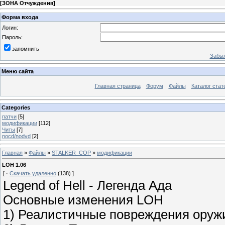
[
ЗОНА Отчуждения
]
Форма входа
Логин:
Пароль:
запомнить
Забыл
Меню сайта
Главная страница
Форум
Файлы
Каталог стат
Categories
патчи
[5]
модификации
[112]
Читы
[7]
nocd/nodvd
[2]
Главная
»
Файлы
»
STALKER_COP
»
модификации
LOH 1.06
[ ·
Скачать удаленно
(138) ]
Legend of Hell - Легенда Ада
Основные изменения LOH
1) Реалистичные повреждения оруж