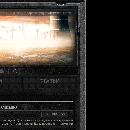
атель, вам следует
зарегистрироваться
или
войти
.
кализация
12.01.2010, 19:20
желающим. Для установки следуйте инструкциям
туально (группировки Долг, военные и наемники