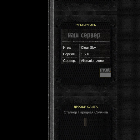
СТАТИСТИКА
Игра:
Clear Sky
Версия:
1.5.10
Cервер:
Alienation zone
ДРУЗЬЯ САЙТА
Сталкер Народная Солянка