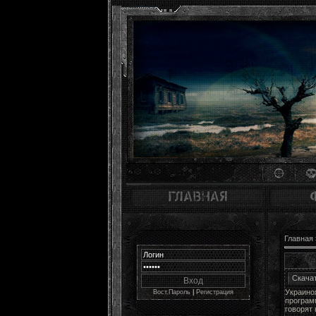
Главная
Скача
Украино
Вост.Пароль
|
Регистрация
програм
говорят 