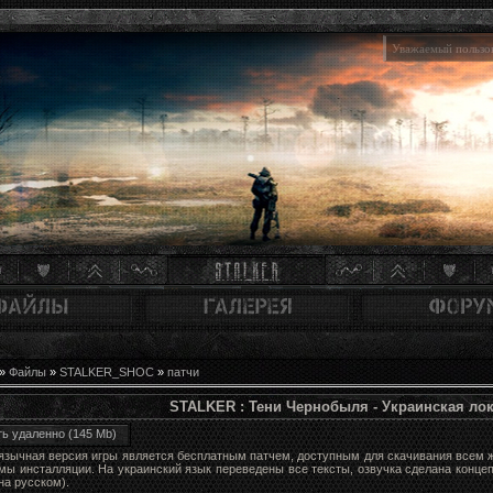
Уважаемый пользов
»
Файлы
»
STALKER_SHOC
»
патчи
STALKER : Тени Чернобыля - Украинская ло
ть удаленно
(145 Mb)
язычная версия игры является бесплатным патчем, доступным для скачивания всем 
мы инсталляции. На украинский язык переведены все тексты, озвучка сделана концеп
на русском).