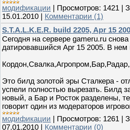
модификации
|
Просмотров:
1421
|
З
15.01.2010
|
Комментарии (1)
S.T.A.L.K.E.R. build 2205, Apr 15 20
Сегодня на сервере gameru.ru снов
датировавшийся Apr 15 2005. В нем
Кордон,Свалка,Агропром,Бар,Радар
Это билд золотой эры Сталкера - от
успели полностью вырезать. Билд за
новый, а Бар и Росток разделены, т
говорит один из модераторов игров
модификации
|
Просмотров:
1261
|
З
07.01.2010
|
Комментарии (0)