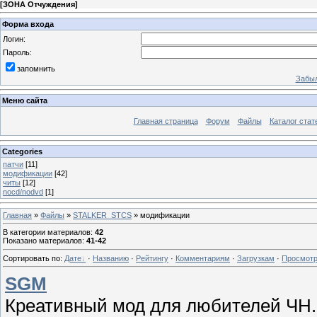
[
ЗОНА Отчуждения
]
Форма входа
Логин:
Пароль:
запомнить
Забыл
Меню сайта
Главная страница
Форум
Файлы
Каталог стат
Categories
патчи
[11]
модификации
[42]
читы
[12]
nocd/nodvd
[1]
Главная
»
Файлы
»
STALKER_STCS
» модификации
В категории материалов
:
42
Показано материалов
:
41-42
Сортировать по
:
Дате
·
Названию
·
Рейтингу
·
Комментариям
·
Загрузкам
·
Просмот
SGM
Креативный мод для любителей ЧН.