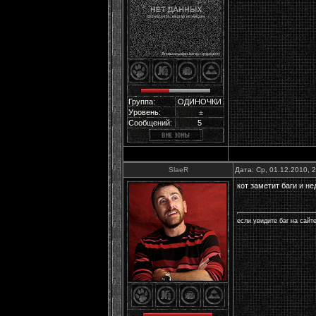
Группа:
ОДИНОЧКИ
Уровень:
±
Сообщений:
5
SlaeR
Дата: Ср, 01.12.2010, 
кот заметит баги и н
если увидите баг на сайт