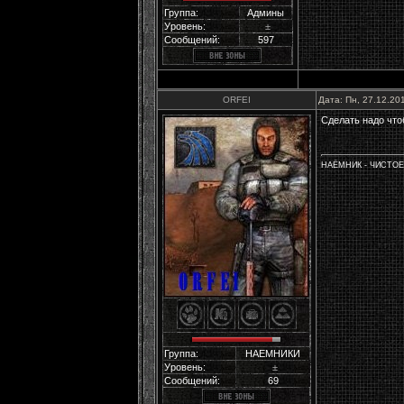
Группа:
Админы
Уровень:
±
Сообщений:
597
ORFEI
Дата: Пн, 27.12.20
Сделать надо что
НАЁМНИК - ЧИСТО
Группа:
НАЕМНИКИ
Уровень:
±
Сообщений:
69