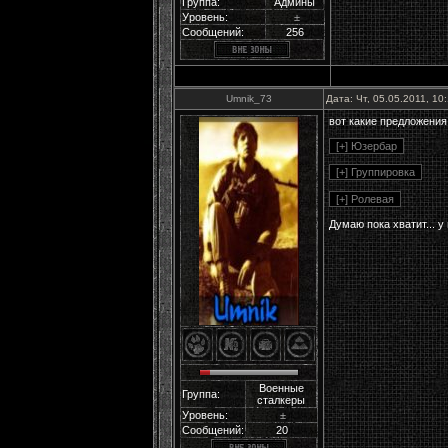
Группа:
Админы
Уровень:
±
Сообщений:
256
Umnik_73
Дата: Чт, 05.05.2011, 1
вот какие предложения
Думаю пока хватит... 
Военные
Группа:
сталкеры
Уровень:
±
Сообщений:
20