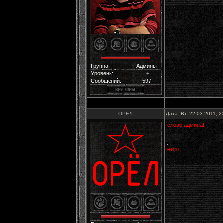
Группа:
Админы
Уровень:
±
Сообщений:
597
ОРЁЛ
Дата: Вт, 22.03.2011, 
слово админа!
ВЛ10