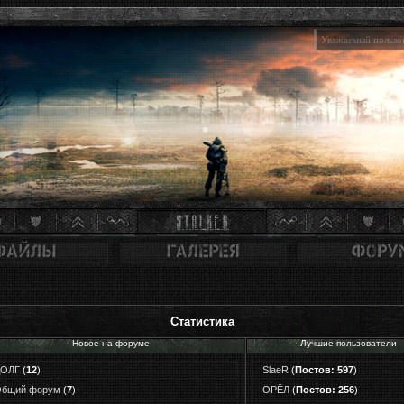
Уважаемый пользов
Статистика
Новое на форуме
Лучшие пользователи
ДОЛГ
(
12
)
SlaeR
(
Постов: 597
)
бщий форум
(
7
)
ОРЁЛ
(
Постов: 256
)