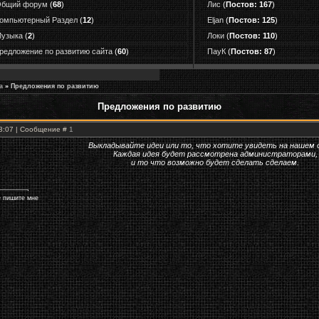
бщий форум
(
68
)
Лис
(
Постов: 167
)
омпьютерный Раздел
(
12
)
Eljan
(
Постов: 125
)
узыка
(
2
)
Локи
(
Постов: 110
)
редложение по развитию сайта
(
60
)
ПауК
(
Постов: 87
)
а
»
Предложения по развитию
Предложения по развитию
13:07 | Сообщение #
1
Выкладывайте идеи или то, что хотите увидеть на нашем 
Каждая идея будет рассмотрена администраторами,
и то что возможно будет сделать сделаем.
е пишите мне