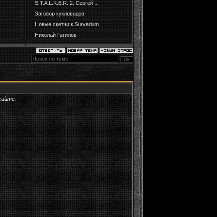
S.T.A.L.K.E.R. 2. Сергей ...
Заговор кукловодов
Новые скетчи к Survarium
Николай Гатилов
сайте.