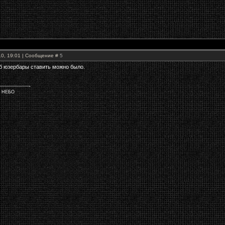
10, 19:01 | Сообщение #
5
б юзербары ставить можно было.
Е НЕБО