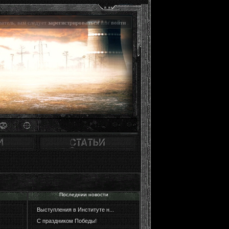
атель, вам следует
зарегистрироваться
или
войти
.
Последнии новости
Выступления в Институте н...
С праздником Победы!