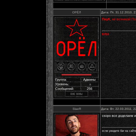
ОРЁЛ
Дата: Пт, 31.12.2010, 
ПауК
, не возникай.П
ВЛ10
Группа:
Админы
Уровень:
±
Сообщений:
256
SlaeR
Дата: Вт, 22.03.2011, 
скоро все доделаем и
если увидите баг на сайт