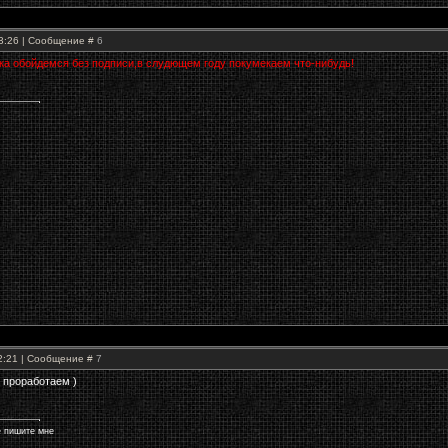
23:26 | Сообщение #
6
ока обойдемся без подписи,в слудющем году покумекаем что-нибудь!
22:21 | Сообщение #
7
 проработаем )
е пишите мне