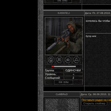
KARATELI
Дата: Пт, 27.08.2010
хотелось бы чтобы 
бугор мля
Группа:
ОДИНОЧКИ
Уровень:
±
Сообщений:
2
CoMBRoD
Дата: Ср, 08.09.2010, 1
Поставьте радио на сай