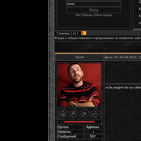
О
К
Вост.Пароль
|
Регистрация
М
п
1
Страница
1
из
1
Форум
»
общая тематика
»
предложение по развитию сайт
SlaeR
Дата: Пт, 02.04.2010, 
если увидите баг на сайт
Группа:
Админы
Уровень:
±
Сообщений:
597