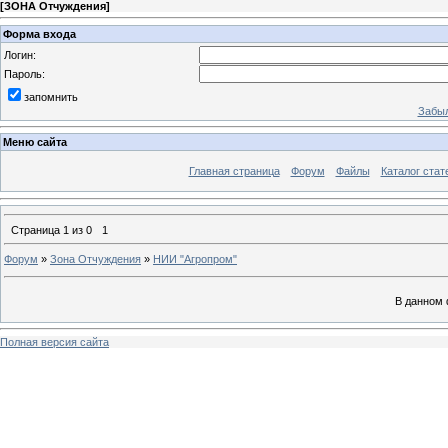
[
ЗОНА Отчуждения
]
Форма входа
Логин:
Пароль:
запомнить
Забыл
Меню сайта
Главная страница
Форум
Файлы
Каталог стат
Страница
1
из
0
1
Форум
»
Зона Отчуждения
»
НИИ "Агропром"
В данном 
Полная версия сайта