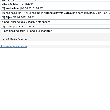
ещё раз тока что прошёл
[
6
]
stalkerivan
[04.08.2010, 14:48]
10 раз до конца...и еще раз 10 до янтаря а потом устраивал себе фриплей и не шел н
[
7
]
Eljan
[01.01.2011, 14:42]
я боль проходил с модами чем просто
[
8
]
Локи
[17.05.2012, 18:27]
5 раз прошол, мне ЧН больше нравится
Страница
1
из
1
1
Полная версия сайта