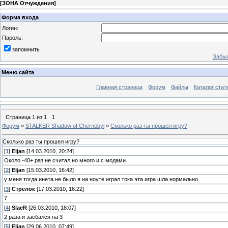
[
ЗОНА Отчуждения
]
Форма входа
Логин:
Пароль:
запомнить
Забыл
Меню сайта
Главная страница
Форум
Файлы
Каталог стат
Страница
1
из
1
1
Форум
»
STALKER Shadow of Chernobyl
»
Сколько раз ты прошел игру?
Сколько раз ты прошел игру?
[
1
]
Eljan
[14.03.2010, 20:24]
Около -40+ раз не считал но много и с модами
[
2
]
Eljan
[15.03.2010, 16:42]
у меня тогда инета не было я на ноуте играл тока эта игра шла нормально
[
3
]
Стрелок
[17.03.2010, 16:22]
7
[
4
]
SlaeR
[26.03.2010, 18:07]
2 раза и заебался на 3
[
5
]
Eljan
[29.06.2010, 07:49]