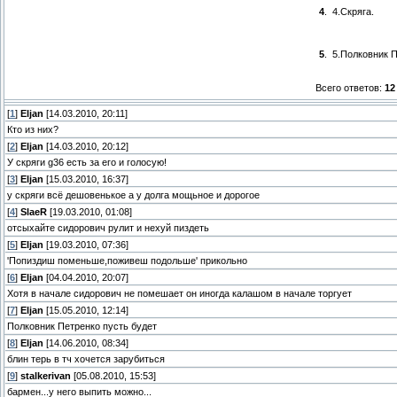
4
.
4.Скряга.
5
.
5.Полковник П
Всего ответов:
12
[
1
]
Eljan
[14.03.2010, 20:11]
Кто из них?
[
2
]
Eljan
[14.03.2010, 20:12]
У скряги g36 есть за его и голосую!
[
3
]
Eljan
[15.03.2010, 16:37]
у скряги всё дешовенькое а у долга мощьное и дорогое
[
4
]
SlaeR
[19.03.2010, 01:08]
отсыхайте сидорович рулит и нехуй пиздеть
[
5
]
Eljan
[19.03.2010, 07:36]
'Попиздиш поменьше,поживеш подольше' прикольно
[
6
]
Eljan
[04.04.2010, 20:07]
Хотя в начале сидорович не помешает он иногда калашом в начале торгует
[
7
]
Eljan
[15.05.2010, 12:14]
Полковник Петренко пусть будет
[
8
]
Eljan
[14.06.2010, 08:34]
блин терь в тч хочется зарубиться
[
9
]
stalkerivan
[05.08.2010, 15:53]
бармен...у него выпить можно...