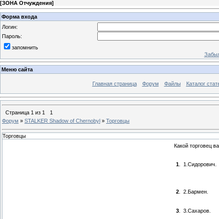
[
ЗОНА Отчуждения
]
Форма входа
Логин:
Пароль:
запомнить
Забыл
Меню сайта
Главная страница
Форум
Файлы
Каталог стат
Страница
1
из
1
1
Форум
»
STALKER Shadow of Chernobyl
»
Торговцы
Торговцы
Какой торговец в
1
.
1.Сидорович.
2
.
2.Бармен.
3
.
3.Сахаров.