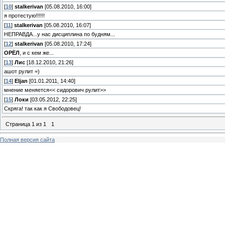
[
10
]
stalkerivan
[05.08.2010, 16:00]
я протестую!!!!!!
[
11
]
stalkerivan
[05.08.2010, 16:07]
НЕПРАВДА...у нас дисциплина по будням...
[
12
]
stalkerivan
[05.08.2010, 17:24]
ОРЁЛ
, и с кем же...
[
13
]
Лис
[18.12.2010, 21:26]
ашот рулит =)
[
14
]
Eljan
[01.01.2011, 14:40]
мнение меняется<< сидорович рулит>>
[
15
]
Локи
[03.05.2012, 22:25]
Скряга! так как я Свободовец!
Страница
1
из
1
1
Полная версия сайта