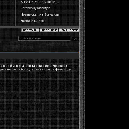
S.T.A.L.K.E.R. 2. Сергей ...
Заговор кукловодов
Новые скетчи к Survarium
Николай Гатилов
сновной упор на восстановление атмосферы,
анение всех багов, оптимизация графики, и т.д.