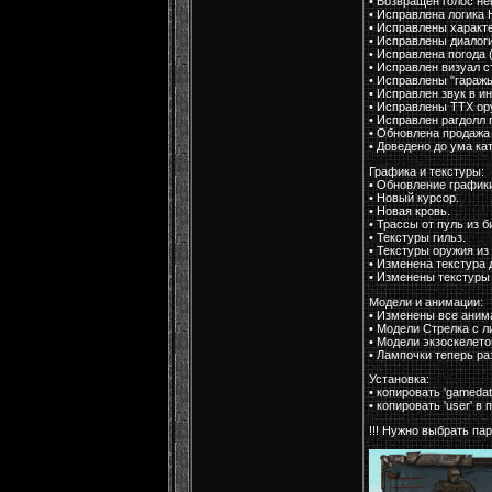
• Возвращен голос н
• Исправлена логика
• Исправлены характ
• Исправлены диалоги
• Исправлена погода 
• Исправлен визуал с
• Исправлены "гараж
• Исправлен звук в и
• Исправлены ТТХ ор
• Исправлен рагдолл 
• Обновлена продажа
• Доведено до ума ка
Графика и текстуры:
• Обновление графики
• Новый курсор.
• Новая кровь.
• Трассы от пуль из б
• Текстуры гильз.
• Текстуры оружия из
• Изменена текстура 
• Изменены текстуры 
Модели и анимации:
• Изменены все аним
• Модели Стрелка с л
• Модели экзоскелето
• Лампочки теперь ра
Установка:
• копировать 'gamedat
• копировать 'user' в
!!! Нужно выбрать па