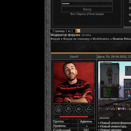
О
К
Вост.Пароль
|
Регистрация
М
п
1
Страница
1
из
1
Модератор форума:
Smo9ra
Форум
»
Форум по сталкеру
»
Мodification
»
Shadow Reloa
SlaeR
Дата: Пт, 29.04.2011, 
Группа:
Админы
• Новый атмосферное 
Уровень:
±
• Новый инвентарь.
• Новые иконки.
Сообщений:
597