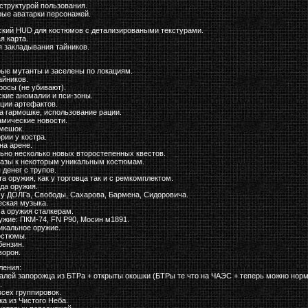
структурой пользования.
рые аватарки персонажей.
ский HUD для костюмов с детализироваными текстурами.
я карта.
я закладывания тайников.
рые мутанты и заселены по локациям.
айников.
росы (не убивают).
ские аномалии и пси-зоны.
ции артефактов.
а гармошке, использование рации.
амические новости.
 мешок.
рии у костра.
на арене.
льно несколько новых второстепенных квестов.
газы к некоторым уникальным костюмам.
 денег с трупов.
а оружия, как у торговца так и с ремкомплектом.
да оружия.
 у ДОЛГа, Свободы, Сахарова, Бармена, Сидоровича.
еская музыка.
ча оружия сталкерам.
ужие: ПКМ-74, FN P90, Мосин м1891.
икальное оружие.
остюмы.
бензин.
ворон.
ления:
алей запорожца из БТРа + открыты окошки (БТРы те что на ЧАЭС + теперь можно норм
.
всех группировок.
а из Чистого Неба.