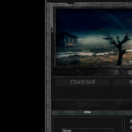
PDA
О