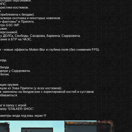
екоторых персонажей.
 НПС.
еристики костюмов.
.
(приблежена к билдам).
талкера-охотника и некоторых новичков.
ы-фантомы" в Припяти.
нтро GSC-WP.
ужия.
персонажей.
 у ДОЛГа, Свободы, Сахарова, Бармена, Сидоровича.
тание в БТР на ЧАЭС.
 - новые эффекты Motion Blur и глубина поля (без снижения FPS).
илда.
 билда.
двери у Сидоровича.
бочек.
ации оружия.
ицом из Зова Припяти (у всех костюмов).
в заменены на билдовские с коректировкой костей и суставов.
збиваються.
a' в папку с игрой.
 папку 'STALKER-SHOC'.
раметры мода под ваш экран !!!