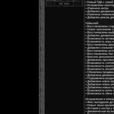
• Новый ПДА с новой 
• Исправлены некото
• Изменено интро.
• Добавлен динамиче
• Изменена глобальна
• Добавлен рюкзак дл
Геймплей:
• Восстановлены ста
• Новое заполнение т
• Восстановлены выб
• Добавлен динамиче
• Возможность актива
• Возможность игры н
• Восстановлены дин
• Добавлен спальний
• Восстановлены исто
• Восстановлены бои 
• Внесено дополните
• Добавлены противо
• Возможность снятия
• Возможность ремонт
• Возможность апгрей
• Обновлена продажа
• Добавлена динамич
• Подправлена разда
• Добавлено новое ор
• Добавлено новое ун
• Добавлены новые к
• Возможность взять 
• Возможность збить 
Исправления и обнов
• Фикс выпадения дет
• Новые звуки оружия
• Истории у костра у 
• Динамическая музык