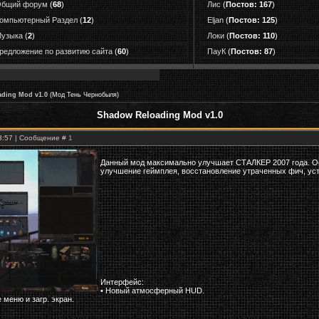
бщий форум
(
68
)
Лис
(
Постов: 167
)
омпьютерный Раздел
(
12
)
Eljan
(
Постов: 125
)
узыка
(
2
)
Локи
(
Постов: 110
)
редложение по развитию сайта
(
60
)
ПауК
(
Постов: 87
)
ding Mod v1.0
(Мод Тень Чернобыля)
Shadow Reloading Mod v1.0
23:57 | Сообщение #
1
Данный мод максимально улучшает СТАЛКЕР 2007 года. О
улучшение геймплея, восстановление утраченных фич, устр
Интерфейс:
• Новый атмосферный HUD.
меню и загр. экран.