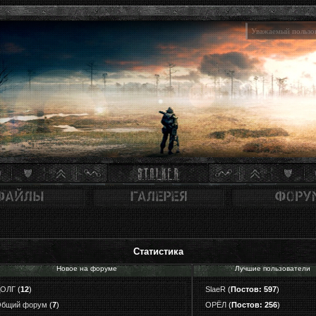
Уважаемый пользов
Статистика
Новое на форуме
Лучшие пользователи
ДОЛГ
(
12
)
SlaeR
(
Постов: 597
)
бщий форум
(
7
)
ОРЁЛ
(
Постов: 256
)