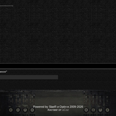
иков"
Powered by SlaeR и Орёл в 2009-2026
Хостинг от
uCoz