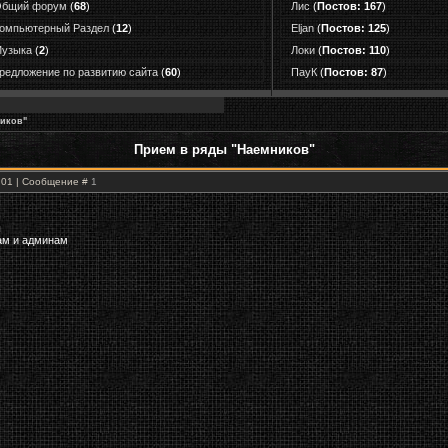
бщий форум
(
68
)
Лис
(
Постов: 167
)
омпьютерный Раздел
(
12
)
Eljan
(
Постов: 125
)
узыка
(
2
)
Локи
(
Постов: 110
)
редложение по развитию сайта
(
60
)
ПауК
(
Постов: 87
)
иков"
Прием в ряды "Наемников"
0:01 | Сообщение #
1
ы
ам и админам