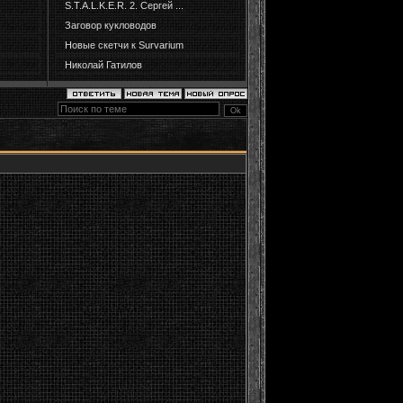
S.T.A.L.K.E.R. 2. Сергей ...
Заговор кукловодов
Новые скетчи к Survarium
Николай Гатилов