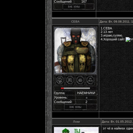
Сообщений:
167
СЕВА
Дата: Вт, 09.08.2011,
1.СЕВА
2.13 лет
3.играю,гуляю.
4.Хороший сайт
Группа:
НАЕМНИКИ
Уровень:
±
Сообщений:
2
Локи
Дата: Вт, 01.05.2012
эт чё в наймах оди