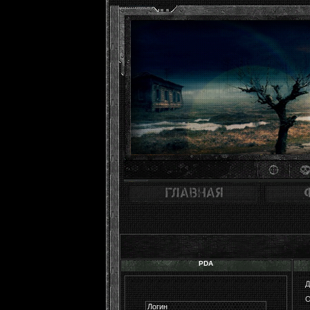
PDA
О