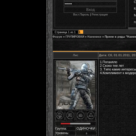
О
К
Вост.Пароль
|
Регистрация
М
п
1
Страница
1
из
1
Форум
»
ГРУПИРОВКИ
»
Наемники
»
Прием в ряды "Наемн
Лис
Дата: Сб, 01.01.2011, 2
1.Поганяло
2.Скоко тее лет
3. Типо какие интерес
4.Комплимент к модер
Группа:
ОДИНОЧКИ
Уровень:
±