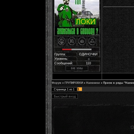
Группа:
ОДИНОЧКИ
Уровень:
±
Сообщений:
110
Форум
»
ГРУПИРОВКИ
»
Наемники
»
Прием в ряды "Наемн
1
Страница
1
из
1