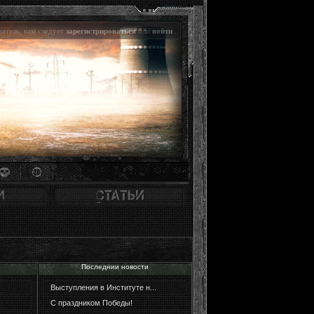
атель, вам следует
зарегистрироваться
или
войти
.
Последнии новости
Выступления в Институте н...
С праздником Победы!