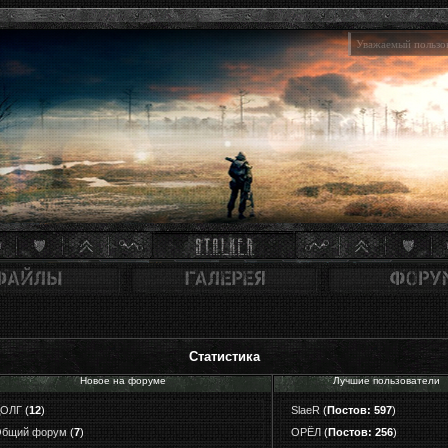
Уважаемый пользов
Статистика
Новое на форуме
Лучшие пользователи
ДОЛГ
(
12
)
SlaeR
(
Постов: 597
)
бщий форум
(
7
)
ОРЁЛ
(
Постов: 256
)