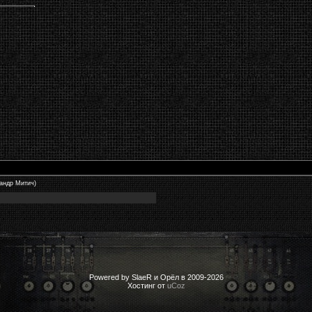
андр Митич)
Powered by SlaeR и Орёл в 2009-2026
Хостинг от
uCoz