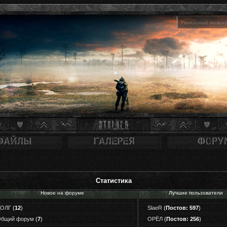
Уважаемый пользов
Статистика
Новое на форуме
Лучшие пользователи
ДОЛГ
(
12
)
SlaeR
(
Постов: 597
)
бщий форум
(
7
)
ОРЁЛ
(
Постов: 256
)