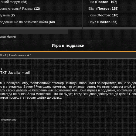
бщий форум
(
68
)
Лис
(
Постов: 167
)
омпьютерный Раздел
(
12
)
Eljan
(
Постов: 125
)
узыка
(
2
)
Локи
(
Постов: 110
)
редложение по развитию сайта
(
60
)
ПауК
(
Постов: 87
)
андр Митич)
Игра в поддавки
00:24 | Сообщение #
1
R.
XT, Java [jar + jad]
. Повинуясь ему, "завязавший" сталкер Чемодан вновь идет за периметр, но не за до
о математика. Зачем? Чемодану кажется, что он знает ответ. Но ответ совсем иной, и
еру своих далеко не безграничных возможностей. Зона играет в поддавки, но только Зо
 никогда не было! Зона меняется. Что же будет, когда эти двое доберутся до цели? С
ются помешать героям дойти до цели…
е пишите мне