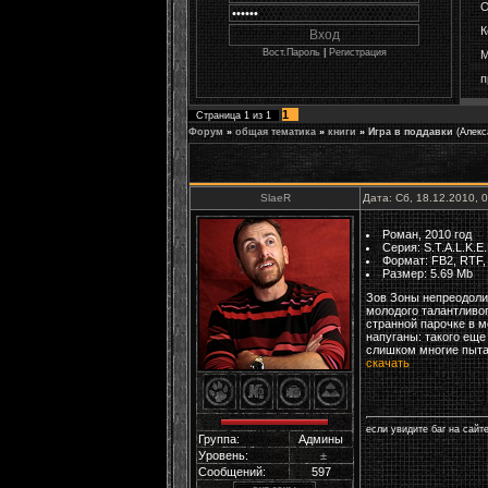
О
К
Вост.Пароль
|
Регистрация
М
п
1
Страница
1
из
1
Форум
»
общая тематика
»
книги
»
Игра в поддавки
(Алекс
SlaeR
Дата: Сб, 18.12.2010, 
Роман, 2010 год
Серия: S.T.A.L.K.E.
Формат: FB2, RTF, T
Размер: 5.69 Mb
Зов Зоны непреодолим
молодого талантливог
странной парочке в м
напуганы: такого еще
слишком многие пыта
скачать
если увидите баг на сайт
Группа:
Админы
Уровень:
±
Сообщений:
597