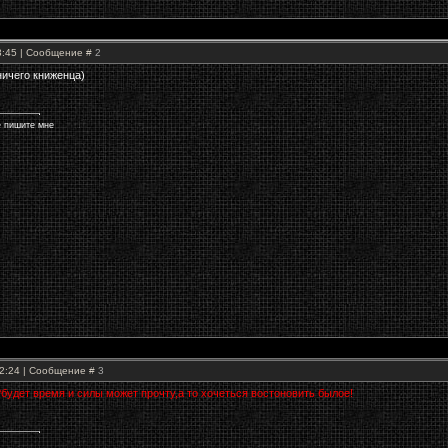
23:45 | Сообщение #
2
ничего книженца)
е пишите мне
02:24 | Сообщение #
3
?будет время и силы может прочту,а то хочеться востоновить былое!