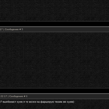
9:17 | Сообщение #
5
, 22:17 | Сообщение #
6
 то? выебонист хуев я те мозги на фаршерую твоим же хуем)