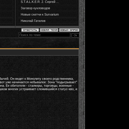
S.T.A.L.K.E.R. 2. Сергей ...
Заговор кукловодов
Новые скетчи к Survarium
Николай Гатилов
бычей. Он ведет к Монолиту своего родственника,
 вот уже начинается небывалое: Зона "подыгрывает"
на. Ее обитатели - сталкеры, торговцы, военные -
лишком многих устраивает сложившийся статус-кво, и