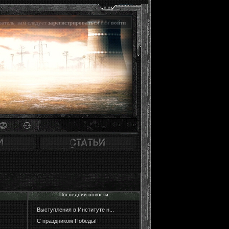
атель, вам следует
зарегистрироваться
или
войти
.
Последнии новости
Выступления в Институте н...
С праздником Победы!