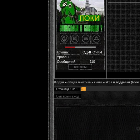
Группа:
ОДИНОЧКИ
Уровень:
±
Сообщений:
110
Форум
»
общая тематика
»
книги
»
Игра в поддавки
(Алекс
1
Страница
1
из
1