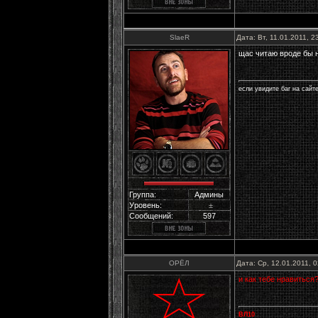
SlaeR
Дата: Вт, 11.01.2011, 
щас читаю вроде бы 
если увидите баг на сайт
Группа:
Админы
Уровень:
±
Сообщений:
597
ОРЁЛ
Дата: Ср, 12.01.2011, 
и как тебе нравиться
ВЛ10