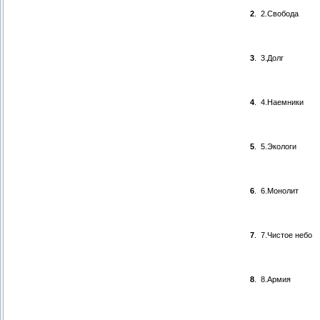
2
.
2.Свобода
3
.
3.Долг
4
.
4.Наемники
5
.
5.Экологи
6
.
6.Монолит
7
.
7.Чистое небо
8
.
8.Армия