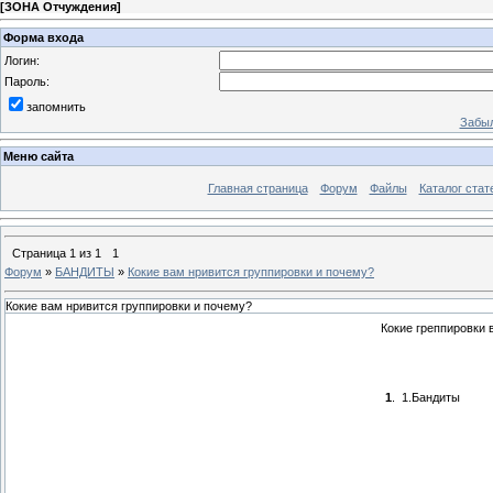
[
ЗОНА Отчуждения
]
Форма входа
Логин:
Пароль:
запомнить
Забыл
Меню сайта
Главная страница
Форум
Файлы
Каталог стат
Страница
1
из
1
1
Форум
»
БАНДИТЫ
»
Кокие вам нривится группировки и почему?
Кокие вам нривится группировки и почему?
Кокие греппировки 
1
.
1.Бандиты