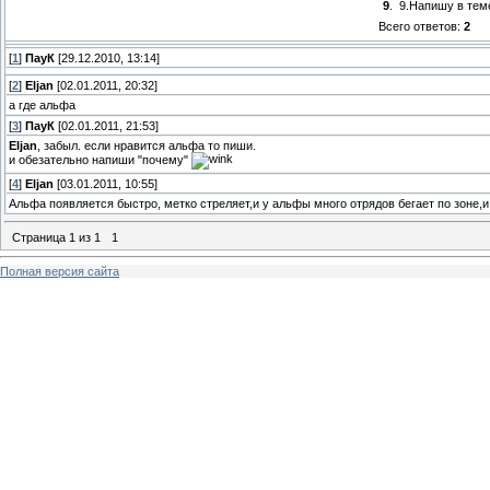
9
.
9.Напишу в тем
Всего ответов:
2
[
1
]
ПауК
[29.12.2010, 13:14]
[
2
]
Eljan
[02.01.2011, 20:32]
а где альфа
[
3
]
ПауК
[02.01.2011, 21:53]
Eljan
, забыл. если нравится альфа то пиши.
и обезательно напиши "почему"
[
4
]
Eljan
[03.01.2011, 10:55]
Альфа появляется быстро, метко стреляет,и у альфы много отрядов бегает по зоне,и
Страница
1
из
1
1
Полная версия сайта