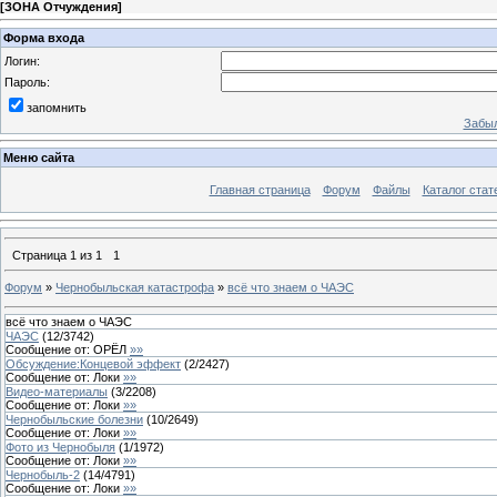
[
ЗОНА Отчуждения
]
Форма входа
Логин:
Пароль:
запомнить
Забыл
Меню сайта
Главная страница
Форум
Файлы
Каталог стат
Страница
1
из
1
1
Форум
»
Чернобыльская катастрофа
»
всё что знаем о ЧАЭС
всё что знаем о ЧАЭС
ЧАЭС
(
12
/
3742
)
Сообщение от:
ОРЁЛ
»»
Обсуждение:Концевой эффект
(
2
/
2427
)
Сообщение от:
Локи
»»
Видео-материалы
(
3
/
2208
)
Сообщение от:
Локи
»»
Чернобыльские болезни
(
10
/
2649
)
Сообщение от:
Локи
»»
Фото из Чернобыля
(
1
/
1972
)
Сообщение от:
Локи
»»
Чернобыль-2
(
14
/
4791
)
Сообщение от:
Локи
»»