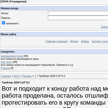
[
ЗОНА Отчуждения
]
Форма входа
Логин:
Пароль:
запомнить
Забыл
Меню сайта
Главная страница
Форум
Файлы
Каталог стат
Categories
касающиеся игры
[46]
все новости касающиеся игры
про Зону
[39]
все новые новости касающиеся Чернобыля ,Припяти и т.д
Разное
[4]
Главная
»
2012
»
Январь
»
7
» Трейлер SZM CoP 0.2
Трейлер SZM CoP 0.2
Вот и подходит к концу работа над
работа проделана, осталось отшлиф
протестировать его в кругу команд