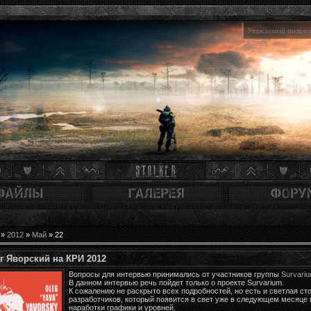
Уважаемый пользов
»
2012
»
Май
»
22
г Яворский на КРИ 2012
Вопросы для интервью принимались от участников группы
Survari
В данном интервью речь пойдет только о проекте Survarium.
К сожалению не раскрыто всех подробностей, но есть и светлая ст
разработчиков, который появится в свет уже в следующем месяце
наработки графики и уровней.