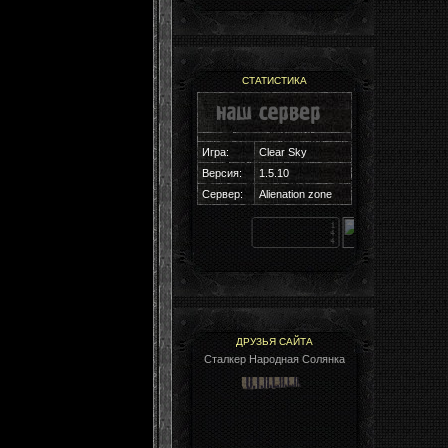
СТАТИСТИКА
Игра:
Clear Sky
Версия:
1.5.10
Cервер:
Alienation zone
ДРУЗЬЯ САЙТА
Сталкер Народная Солянка