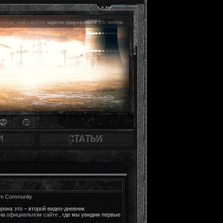
атель, вам следует
зарегистрироваться
или
войти
.
um Community
орона это – второй видео-дневник
 на
официальном сайте
, где мы увидим первые