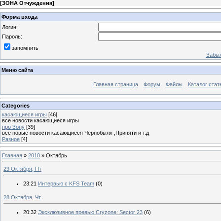
[
ЗОНА Отчуждения
]
Форма входа
Логин:
Пароль:
запомнить
Забыл
Меню сайта
Главная страница
Форум
Файлы
Каталог стат
Categories
касающиеся игры
[46]
все новости касающиеся игры
про Зону
[39]
все новые новости касающиеся Чернобыля ,Припяти и т.д
Разное
[4]
Главная
»
2010
»
Октябрь
29 Октября, Пт
23:21
Интервью с KFS Team
(0)
28 Октября, Чт
20:32
Эксклюзивное превью Cryzone: Sector 23
(6)