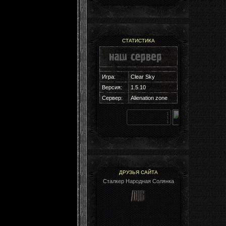
СТАТИСТИКА
Игра:
Clear Sky
Версия:
1.5.10
Cервер:
Alienation zone
ДРУЗЬЯ САЙТА
Сталкер Народная Солянка