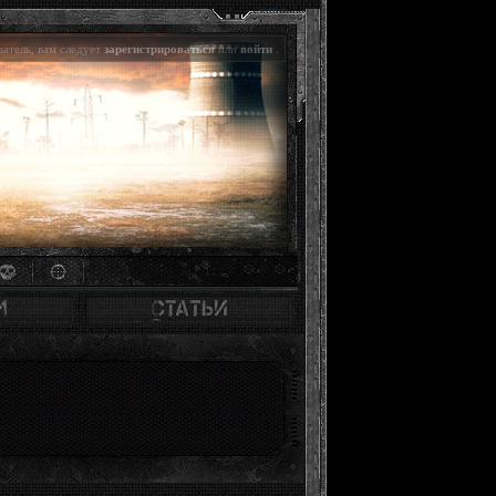
атель, вам следует
зарегистрироваться
или
войти
.