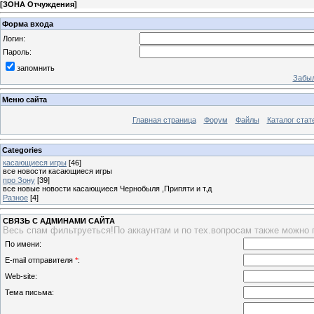
[
ЗОНА Отчуждения
]
Форма входа
Логин:
Пароль:
запомнить
Забыл
Меню сайта
Главная страница
Форум
Файлы
Каталог стат
Categories
касающиеся игры
[46]
все новости касающиеся игры
про Зону
[39]
все новые новости касающиеся Чернобыля ,Припяти и т.д
Разное
[4]
СВЯЗЬ С АДМИНАМИ САЙТА
Весь спам фильтруеться!По аккаунтам и по тех.вопросам также можно 
По имени:
E-mail отправителя
*
:
Web-site:
Тема письма: